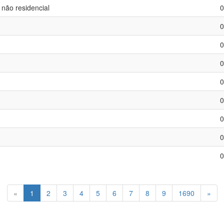
 não residencial
0
0
0
0
0
0
0
0
0
(atual)
«
1
2
3
4
5
6
7
8
9
1690
»